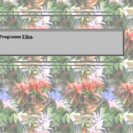
m Programm
Eliza
.